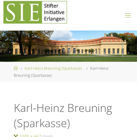
Skip
to
content
Home
Karl-Heinz Breuning (Sparkasse)
Karl-Heinz
Breuning (Sparkasse)
Karl-Heinz Breuning
(Sparkasse)
Full
1000 × 667
pixels